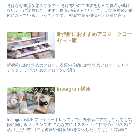
冬はなぜ血流が悪くなるの？ 冬は寒いので血管をしめて体温が逃げ
ないように調整しています。血管が締まるということは交感神経が優
位になっているということです。 交感神経が優位だと簡単に言うと
緊張状態にあり血流も悪い状態です。そこで寝...
断捨離におすすめアロマ クロー
アロマライフ
ゼット版
断捨離におすすめのアロマ、衣類の収納におすすめアロマ、モチベー
ションアップのためのアロマのご紹介
Instagram講座
アロマライフ
Instagram講座 プライベートレッスンで、初心者の方でもなんでも気
軽に聞けるレッスンです こんな方にオススメ 〇ご自身のビジネスに
活用したい方 （自宅教室や講師活動を宣伝したいなど） 〇気軽に
Instagra...