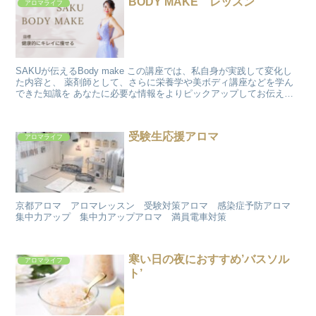
BODY MAKE レッスン
アロマライフ
SAKUが伝えるBody make この講座では、私自身が実践して変化し
た内容と、 薬剤師として、さらに栄養学や美ボディ講座などを学ん
できた知識を あなたに必要な情報をよりピックアップしてお伝えし
ます まずはカウンセリングからお...
受験生応援アロマ
アロマライフ
京都アロマ アロマレッスン 受験対策アロマ 感染症予防アロマ
集中力アップ 集中力アップアロマ 満員電車対策
寒い日の夜におすすめ’バスソル
アロマライフ
ト’