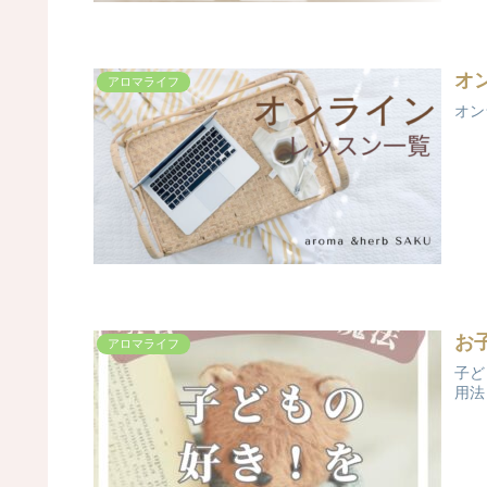
オ
アロマライフ
オン
お
アロマライフ
子ど
用法