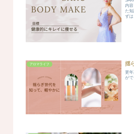
SA
内容
た知
ずは
揺
アロマライフ
更年
がで