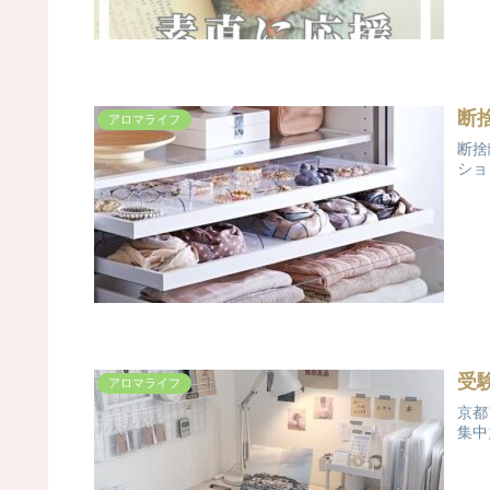
断
アロマライフ
断捨
ショ
受
アロマライフ
京都
集中