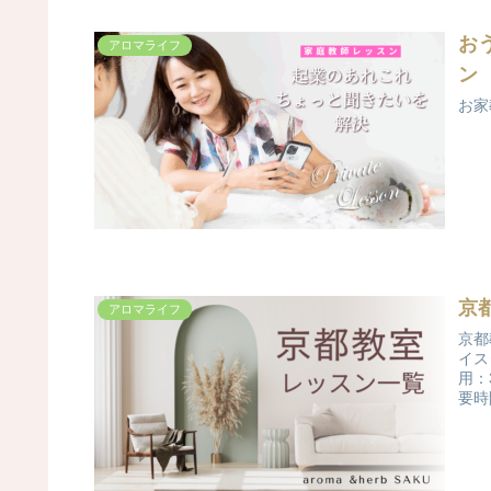
お
アロマライフ
ン
お家
京
アロマライフ
京都
イス
用：
要時