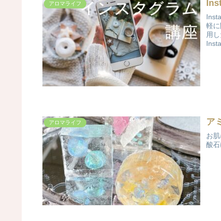
In
アロマライフ
Instagram講座
軽に聞けるレ
用し
Insta
ア
アロマライフ
お肌
酸石